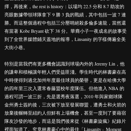
擇，再後來，the rest is history：以場均 22.5 分和 8.7 助攻的
亮眼數據帶領球隊拿下 9 勝 3 負的戰績，其中包括一波 7 連
勝。而這整個過程中包括三分壓哨絕殺多倫多速龍，當然還
有當著 Kobe Bryant 砍下 38 分。華裔小子一夜成名的故事受
到了全世界媒體鋪天蓋地的報導，Linsanity 的字樣傳遍全美
大街小巷。
特別是當我們有更多機會認識到球場內外的 Jeremy Lin，他
的謙卑和積極讓年輕人們受益匪淺。學生時代的林書豪在高
中時便得到過北加州年度最佳球員的榮譽，更是在哈佛大學
的四年里三次入選常春藤盟校年度隊伍。但他進入 NBA 的
過程可謂一波三折，先是選秀夜落選，2010 年與家鄉球隊
金州勇士簽約後，三次被下放至發展聯盟，遭勇士和火箭的
放棄後輾轉至紐約人但鮮有上場機會，甚至一度到了要藉宿
隊友沙發的地步，而這是我們後來從《林書豪旋瘋》紀錄片
裡面知道了。究竟林書豪心中的最佳「Linsanity」Moment