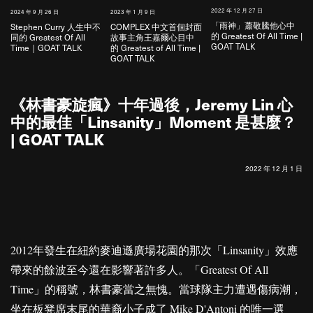
2022 年 12 月 27 日
2024 年 9 月 26 日
2023 年 1 月 9 日
2
「雨神」蕭敬騰他心中
Stephen Curry 人生中不
COMPLEX 中文首個封面
的 Greatest Of All Time |
同的 Greatest Of All
故事主角王嘉爾心目中
GOAT TALK
Time｜GOAT TALK
的 Greatest of All Time |
GOAT TALK
《林書豪旋瘋》十年過後，Jeremy Lin 心
中的最佳「Linsanity」Moment 是甚麼？
| GOAT TALK
2022 年 12 月 1 日
2012年發生在紐約麥迪遜廣場花園的那次「Linsanity」效應
帶來的餘波至今還在影響著許多人。「Greatest Of All
Time」的稱號，林書豪當之無愧。當球隊主力遭遇傷病潮，
坐在板凳席末尾的華裔小子成了 Mike D'Antoni 的唯一選