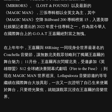
《MIRRORS》、《LOST & FOUND》以及最新的
《MAGIC MAN》，三張專輯都以全英文為主，其中
《MAGIC MAN》空降 Billboard 200 專輯榜第 15，入選美聯
社娛樂記者選出的 2022 年度十佳專輯之一，作為當今華人
在國際舞台上的 G.O.A.T 王嘉爾絕對當之無愧。
在上年年中，王嘉爾與 88Rising 一同現身全世界最著名的
Coachella 音樂節，讓無數北美觀眾領略到了獨屬王嘉爾的
舞台魅力； 11月份，王嘉爾再次閃耀北美，受邀參加《英
雄聯盟》S12 全球總決賽開幕式獻唱《Fire to the Fuse》；到
現在 MAGIC MAN 世界巡演、Lollapalooza 音樂節邀約等等
繼續在國際舞台大放異彩，一次又一次證明了自己生來便屬
於舞台，只要燈光聚焦，就能讓觀眾沉浸在王嘉爾的音樂世
界。