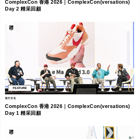
ComplexCon 香港 2026｜ComplexCon(versations)
Day 2 精采回顧
FEATURE
流行文化
ComplexCon 香港 2026｜ComplexCon(versations)
Day 1 精采回顧