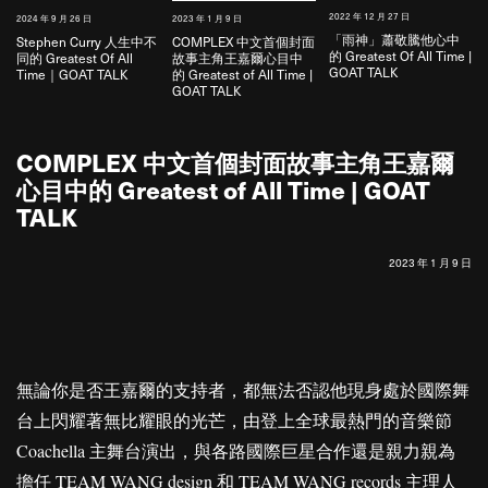
2022 年 12 月 27 日
2024 年 9 月 26 日
2023 年 1 月 9 日
2
「雨神」蕭敬騰他心中
Stephen Curry 人生中不
COMPLEX 中文首個封面
的 Greatest Of All Time |
同的 Greatest Of All
故事主角王嘉爾心目中
GOAT TALK
Time｜GOAT TALK
的 Greatest of All Time |
GOAT TALK
COMPLEX 中文首個封面故事主角王嘉爾
心目中的 Greatest of All Time | GOAT
TALK
2023 年 1 月 9 日
無論你是否王嘉爾的支持者，都無法否認他現身處於國際舞
台上閃耀著無比耀眼的光芒，由登上全球最熱門的音樂節
Coachella 主舞台演出，與各路國際巨星合作還是親力親為
擔任 TEAM WANG design 和 TEAM WANG records 主理人