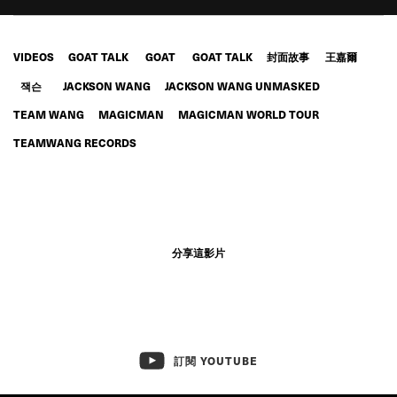
VIDEOS
GOAT TALK
GOAT
GOAT TALK
封面故事
王嘉爾
잭슨
JACKSON WANG
JACKSON WANG UNMASKED
TEAM WANG
MAGICMAN
MAGICMAN WORLD TOUR
TEAMWANG RECORDS
分享這影片
訂閱 YOUTUBE