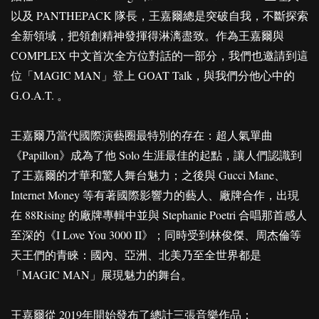
以及 PANTHEPACK 隊長，王嘉爾總是突破自我，不斷探索
全新領域，把領創精神發揮得淋漓盡致。作為王嘉爾與
COMPLEX 中文首次全方位對話的一部分，我們也邀請到這
位「MAGIC MAN」登上 GOAT Talk，與我們分他心中的
G.O.A.T. 。
王嘉爾乃當代國際演藝圈最特別的存在：超人氣單曲
《Papillon》成為了他 Solo 生涯最佳的起點，讓人們認識到
了王嘉爾的才華和驚人舞台魅力；之後與 Gucci Mane、
Internet Money 等有著國際影響力的藝人、廠牌合作，出現
在 88Rising 的廠牌專輯中並與 Stephanie Poetri 合唱那首感人
至深的《I Love You 3000 II》；同時受到林俊傑、周杰倫等
天王們的青睞：國內、亞洲、北美乃至全世界都是
「MAGIC MAN」展現魅力的舞台。
王嘉爾從 2019年開始發布了總計三張音樂作品：