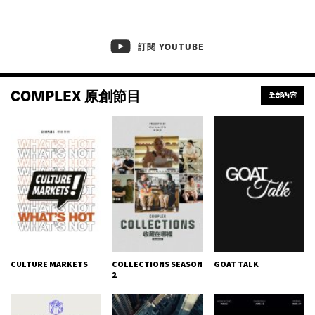
訂閱 YOUTUBE
COMPLEX 原創節目
全部內容
CULTURE MARKETS
COLLECTIONS SEASON
GOAT TALK
2