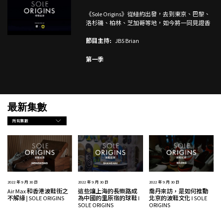
《Sole Origins》從紐約出發，去到東京、巴黎、
洛杉磯、柏林、芝加哥等地，如今將一同見證香
港、上海和北京的球鞋起源故事。
節目主持:
JBS Brian
第一季
最新集數
所有集數
2022 年 9 月 30 日
2022 年 9 月 30 日
2022 年 9 月 30 日
這些讓上海的長樂路成
Air Max 和香港波鞋街之
喬丹來訪，是如何推動
為中國的里原宿的球鞋 I
不解緣 | SOLE ORIGINS
北京的波鞋文化 I SOLE
SOLE ORIGINS
ORIGINS