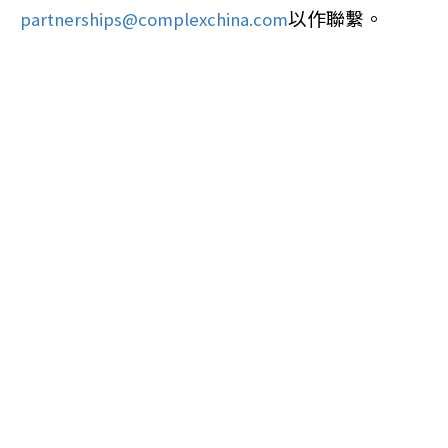
partnerships@complexchina.com
以作聯繫。