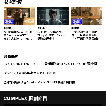
潮流熱話
原創節目
流行文化
原創節目
多媒體創作人兼 LMF 成
FUTURA x《Stranger
由李小龍到鐵甲萬能
員 Prodip x 客席主持
Things》聯乘「Eleven」
俠、玩玩具到藝術創
JBS！大談 UFO、Hip
搪膠公仔登場
作，有請香港潮流設計
Hop、塊根、藝術創作 |
藝術界最具代表性的人
NEXT/NOW PODCAST
物 Eric So | NEXT/NOW
SEASON 01 FINALE
PODCAST
最新動態
URDU x 432HZ x PLANTS OF GODS 最新聯乘 DISNEY SECRET GARDEN 特別企劃
COMPLEX 成立 20 週年封面人物：KANYE WEST
全港首個最高價值 Bored Ape Yacht Club NFT 展覽即將開催
COMPLEX 原創節目