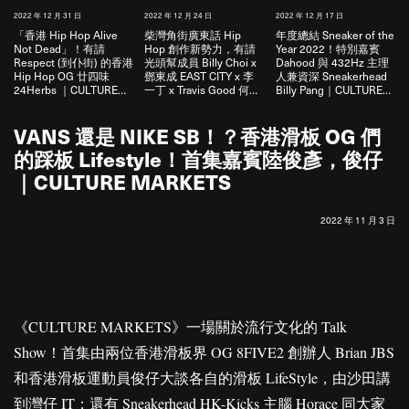
2022 年 12 月 31 日
2022 年 12 月 24 日
2022 年 12 月 17 日
2
「香港 Hip Hop Alive
柴灣角街廣東話 Hip
年度總結 Sneaker of the
Not Dead」！有請
Hop 創作新勢力，有請
Year 2022！特別嘉賓
Respect (到仆街) 的香港
光頭幫成員 Billy Choi x
Dahood 與 432Hz 主理
Hip Hop OG 廿四味
鄧東成 EAST CITY x 李
人兼資深 Sneakerhead
24Herbs ｜CULTURE
一丁 x Travis Good 何圖
Billy Pang｜CULTURE
MARKETS
｜CULTURE MARKETS
MARKETS
VANS 還是 NIKE SB！？香港滑板 OG 們
的踩板 Lifestyle！首集嘉賓陸俊彥，俊仔
｜CULTURE MARKETS
2022 年 11 月 3 日
《CULTURE MARKETS》一場關於流行文化的 Talk
Show！首集由兩位香港滑板界 OG 8FIVE2 創辦人 Brian JBS
和香港滑板運動員俊仔大談各自的滑板 LifeStyle，由沙田講
到灣仔 IT；還有 Sneakerhead HK-Kicks 主腦 Horace 同大家