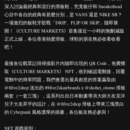
深入討論最經典和流行的滑板鞋，究竟板仔和 Sneakerhead
心目中各自的經典有甚麼分別，是 VANS 還是 NIKE SB？
一場激烈的板鞋牙骹戰「DRIP、FLIP OR SKIP」隨即展
開！《CULTURE MARKETS》首集接近一小時的無刪減版
正式上線，各位香港熱愛滑板、球鞋的朋友務必收看收看
吧！
最後各位觀眾記得掃描影片內隨即出現的 QR Code，免費獲
取《CULTURE MARKETS》 NFT，收到確認電郵後，回覆
電郵中的簡單問題，我們會選出最具創意的答案贏取由
@8five2shop 送出的 #8five2skateboards x @shohei_otomo 滑板
兩套（一套三塊），這系列出自日本動畫導演大師大友克洋
兒子大友昇平的設計，在 @8five2shop 滑板上帶來三塊黑白
的 Cyberpunk 風格濃厚的插畫，各位板友務必參與！
NFT 遊戲規則：