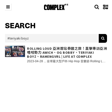
SEARCH
ROLLING LOUD 亞洲首站泰國之旅！直擊專訪亞洲
嘻哈勢力 AWICH、OG BOBBY、TERIYAKI
BOYZ、RAMENGVRL | LIFE AT COMPLEX
2023-04-28 ... 全球最大型戶外 Hip Hop 音樂節 Rolling Loud 今月首次移師北美以外的地區舉行，泰國作為亞洲區首站讓全亞洲的 Hip Hop 迷都雀躍萬分，是次音樂帶來了甚少在北美以外地區演出的全球一線 Hip Hop 巨星例如 Travis Scott、Chris Brown、Cardi B、AWICH、Lil Pump、Central Cee、Lil Uzi Vert、Rae Sremmurd 等等，還有南韓超人氣 Rapper：Jay Park、泰國主場 Rapper：OG BOBBY、日本跨世代 OG； TERIYAKI BOYZ 以及 Bad Hop、印尼饒舌新星 Ramengvrl、中國說唱代表 Digi Ghetto 和 YOUNG13DBABY 等亞洲 Hip Hop 新勢力。最新一集原創節目《LIFE AT COMPLEX》我們的主持人 Nicole 和 Alexia 亦遠赴泰國帶大家感受現場熾熱的氣氛以及與 AWICH、OG BOBBY、TERIYAKI BOYZ、Ramengvrl 作專訪，由他們親自分享出席 Rolling Loud 泰國站的興奮心情！