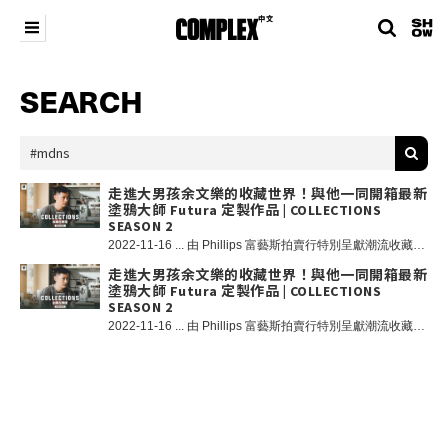
SEARCH
走進大男孩余文樂的收藏世界！與他一同開箱最新
塗鴉大師 Futura 定製作品 | COLLECTIONS
SEASON 2
2022-11-16 ... 由 Phillips 富藝斯拍賣行特別呈獻潮流收藏文化探索節目《COLLECTIONS》（收藏在哪裡？）第二季正式上架。我們將繼續與潮流文化界的 OG 和新世代收藏家們做交流，探索收藏家及他們最引以為傲的藏品背後的文化和故事。收藏或許通常是個昂貴的愛好，但如果能像 Shawn Yue 余文樂一樣，把每次挑選，探尋，研究和購買收藏品的過程當做深入了解某個文化或某位藝術家的全方位體驗式課程，那麼這樣的投資可能會更加物有所值。近兩年，阿樂拍攝了名為《Inside Out》的迷你紀錄片來與大家分享這位潮流 Icon 的品味生活以及私下最喜歡的東西。阿樂習慣在對某樣東西「瞭如指掌」後，再決定入手。雖然這應該是人們在收藏甚至購買任何東西之前再正常不過的常規流程，但在跟風、炒作橫行的現代社會，似乎越來越少的人在意收藏品背後的意義和價值。「男人無論多大都是大男孩」這個說法，余文樂也讚同，而收藏則成為了像阿樂和許多大男孩們長大之後的共同愛好。無論是節目中向 COLLECTIONS 鏡頭展示的自行車或是 adidas 與 Gucci 聯乘球鞋，都是大男孩們很難拒絕的收藏類別，不過余文樂也表示，結婚後減少球鞋的收藏。在余文樂的眾多收藏品裡面，美國塗鴉大師 Futura 的作品乃他的最愛。這位大師級人物在上世紀七十年代的紐約定義了塗鴉運動，並且在真正意義上將街頭與藝術合二為一。阿樂在紐約《Inside Out》拍攝期間與 Futura 結緣，現在我們可以有機會和阿樂一起現場 Unbox 一幅來自備受尊敬的美國塗鴉大師 Futura 的定製作品，也是今集的 PHILLIPS PICK。《COLLECTIONS》以 COMPLEX 經典節目《Closets》為藍本，我們將繼續與潮流文化界的 OG 和新世代收藏家們做交流，探索收藏家及他們最引以為傲的藏品背後的文化和故事，本季嘉賓包括：香港潮流教父葛民輝、潮流 Icon 余文樂、《Vogue》台灣主編孫怡、Cookie DPT 創始人Wil Fang 等，你最期待看到哪一位的收藏？ 關於 Phillips 富藝斯富藝斯拍賣行（Phillips）為全球首屈一指的二十及廿一世紀藝術與設計品交易平台，在二十世紀及當代藝術、設計、攝影、版本作品、名表及珠寶各方面均具豐富經驗，致力為收藏家提供專業卓越的服務及意見。富藝斯於紐約、倫敦、日內瓦及香港均設有拍賣中心。 富藝斯香港秋季拍賣即將於 11 月 27 日至 12 月 1 日在金鐘 JW 萬豪酒店舉行，呈獻二十世紀及當代藝術和設計佳作、珍貴名表及精美珠寶。觀看拍賣直播、瀏覽電子圖錄及參與網絡競投請瀏覽 www.phillips.com。
走進大男孩余文樂的收藏世界！與他一同開箱最新
塗鴉大師 Futura 定製作品 | COLLECTIONS
SEASON 2
2022-11-16 ... 由 Phillips 富藝斯拍賣行特別呈獻潮流收藏文化探索節目《COLLECTIONS》（收藏在哪裡？）第二季正式上架。我們有幸能走進大男孩余文樂的收藏世界，正如余文樂所言「男人總是一個長不大的大男孩」，收藏成為了像阿樂和許多大男孩們長大後的共同愛好。無論是節目中我們展示的自行車或是 adidas 與 Gucci 聯乘球鞋，都是大男孩們很難拒絕的收藏類別！今集我們更有機會和阿樂一起現場開箱一幅來自備受尊敬的美國塗鴉大師 Futura 的定製作品！各位熱愛收藏的大男孩們請勿錯過！ 《COLLECTIONS》以 COMPLEX 經典節目《Closets》為藍本，我們將繼續與潮流文化界的 OG 和新世代收藏家們做交流，探索收藏家及他們最引以為傲的藏品背後的文化和故事，本季嘉賓包括：香港潮流教父葛民輝、潮流 Icon 余文樂、《Vogue》台灣主編孫怡、Cookie DPT 創始人Wil Fang 等，你最期待看到哪一位的收藏？ 關於 Phillips 富藝斯 富藝斯拍賣行（Phillips）為全球首屈一指的二十及廿一世紀藝術與設計品交易平台，在二十世紀及當代藝術、設計、攝影、版本作品、名表及珠寶各方面均具豐富經驗，致力為收藏家提供專業卓越的服務及意見。富藝斯於紐約、倫敦、日內瓦及香港均設有拍賣中心。 富藝斯香港秋季拍賣即將於 11 月 27 日至 12 月 1 日在金鐘 JW 萬豪酒店舉行，呈獻二十世紀及當代藝術和設計佳作、珍貴名表及精美珠寶。觀看拍賣直播、瀏覽電子圖錄及參與網絡競投請瀏覽 www.phillips.com。