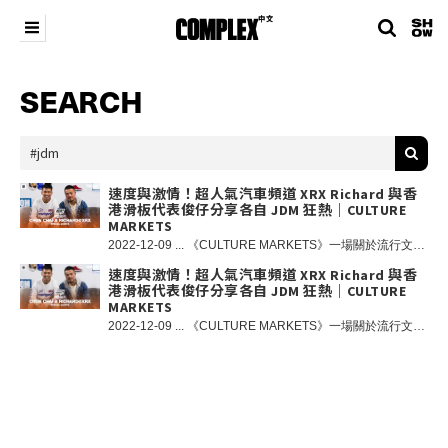
SEARCH
速度與激情！超人氣汽車頻道 XRX Richard 與香
港滑板代表俊仔分享各自 JDM 狂熱｜CULTURE
MARKETS
2022-12-09 ... 《CULTURE MARKETS》一場關於流行文化的 Talk Show！今集特別邀請到香港最具話題性YOUTUBE 汽車頻道 XRX 的 Richard 以及香港滑板代表俊仔大談香港的玩車和 JDM 文化。 在三年前一直熱愛汽車的 Richard 在接受外國汽車頻道的 Garage Visit 之後，突發奇想成立自己的 Youtube 頻道，名為「XRX」，團隊成員還包括 Joey 和 Oscar，分享他們對於汽車的熱愛，瞬間成為香港超人氣的汽車頻道，喜歡看汽車節目的朋友相信 Richard 在高速公路上的尖叫和咆哮定必令你留下深刻印象，當然還有 Richard 最真實的用家車評和豐富的改裝經驗分享；近年 XRX 團隊全情投入研究 JDM（Japanese Domestic Model）高性能日本車，並且擁有令車迷夢寐以求的收藏。 而俊仔不單是香港滑板頂尖運動員，自小對於 JDM 已經產生濃厚的興趣，現在的愛驅是 Honda S2000 AP1，不單是代步的工具，最重要是可以感受 JDM 獨有的駕駛激情。今集由兩位車手親自分享對汽車和 JDM 的熱愛。 此外，如果你是 XRX 的粉絲定必會追蹤他們另一生活化的頻道 XXR，自然知道 Richard 其實也是一個熱愛潮流文化的 hypebeast，在今集「DRIP、FLIP OR SKIP」環節，我們與 Richard 討論下 Supreme 的經典聯乘，而兩位滑板 OG JBS 和俊仔又怎樣看待 Supreme 近年的轉變呢？最後各位觀眾記得掃描影片內隨即出現的 QR Code，前往專頁免費領取《CULTURE MARKETS》 NFT，同時回覆專頁中的簡單問題，我們會選出最具創意的答案贏取由 DPLS 送出的 DPLS x TOYQUBE 聯乘小飛俠阿童木 Figure 以及小飛俠阿童木主題 RWB 改裝 Porsche 911 1：64 模型車；與此同時，DPLS 與 TOYQUBE 聯乘企劃中的香港代表 TIFFANY GREEN 概念還原 911 車款現正於在旺角 The Forest 展出，各位車迷請勿錯過！ NFT 遊戲規則：1. 掃描影片內的 QR Code 免費獲取《CULTURE MARKETS》 NFT；2. 回覆專頁中的簡單問題；3. 追蹤 @complexchinese 和 @dplslosangeles Instagram 專頁；4. 遊戲將於 12 月 15 日星期四 23:00 結束，我們將選出最具創意的答案，勝出者將以電郵方式聯絡勝出者提供領取獎品詳情。 條款細則：1.只限香港地區人士參與；2.每個電郵只限參與一次；3.COMPLEX 中文將保留最終決定權。 重要提示：我們不會從除此帳戶以外的任何其他帳戶關注您或向您發送消息。我們不會要求您提供任何個人詳細信息，我們會在活動結束後以電郵方式聯絡勝出者提供領取獎品詳情。
速度與激情！超人氣汽車頻道 XRX Richard 與香
港滑板代表俊仔分享各自 JDM 狂熱｜CULTURE
MARKETS
2022-12-09 ... 《CULTURE MARKETS》一場關於流行文化的 Talk Show！今集特別邀請到香港最具話題性YOUTUBE 汽車頻道 XRX 的 Richard 以及香港滑板代表俊仔大談香港的玩車和 JDM 文化。 在三年前一直熱愛汽車的 Richard 在接受外國汽車頻道的 Garage Visit 之後，突發奇想成立自己的 Youtube 頻道，名為「XRX」，團隊成員還包括 Joey 和 Oscar，分享他們對於汽車的熱愛，瞬間成為香港超人氣的汽車頻道，喜歡看汽車節目的朋友相信 Richard 在高速公路上的尖叫和咆哮定必令你留下深刻印象，當然還有 Richard 最真實的用家車評和豐富的改裝經驗分享；近年 XRX 團隊全情投入研究 JDM（Japanese Domestic Model）高性能日本車，並且擁有令車迷夢寐以求的收藏。 而俊仔不單是香港滑板頂尖運動員，自小對於 JDM 已經產生濃厚的興趣，現在的愛驅是 Honda S2000 AP1，不單是代步的工具，最重要是可以感受 JDM 獨有的駕駛激情。今集由兩位車手親自分享對汽車和 JDM 的熱愛。 此外，如果你是 XRX 的粉絲定必會追蹤他們另一生活化的頻道 XXR，自然知道 Richard 其實也是一個熱愛潮流文化的 hypebeast，在今集「DRIP、FLIP OR SKIP」環節，我們與 Richard 討論下 Supreme 的經典聯乘，而兩位滑板 OG JBS 和俊仔又怎樣看待 Supreme 近年的轉變呢？