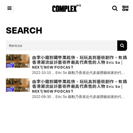
SEARCH
由李小龍到鐵甲萬能俠、玩玩具到藝術創作，有請
香港潮流設計藝術界最具代表性的人物 Eric So |
NEXT/NOW PODCAST
2022-10-10 ... Eric So 蘇勳乃香港近代多媒體藝術家的代表人物之一，在 1990 年末憑著李小龍人形公仔創作的在國際藝術界打響名堂，並且在世界流行文化掀起「設計師玩具」熱潮。近二十年一直以融合商業、設計、美術、藝術的多媒體創作突破傳統藝術的界限。Eric 最近除了與日本街頭品牌 #FR2 和香港時尚單位 Popcorn Supply 推出別注「Grendizer VS Mazinger Z」收藏玩具，剛剛更與香港邦瀚斯合作舉行「Eric So: The Storyteller」展售會，帶來結合流行文化以及充滿哲學意味的全新畫作。今回由我們客席主持香港球鞋達人兼玩具發燒友 Horace 和 Complex 中文編輯 Oscar 與 Eric So 大談玩具、收藏以及藝術創作，並且由 Eric 親自解讀最新展覽 「Eric So: The Storyteller」展的概念以及箇中的密碼。 NEXT/NOW 將於 8 月 10 日起，逢週三在 @belowground.hk 作現場直播，@complexchinese Instagram Live 同步放送；逢週五將在 COMPLEX 中文 Youtube 頻道正式上線。各位熱愛潮流文化的朋友請勿錯過。
由李小龍到鐵甲萬能俠、玩玩具到藝術創作，有請
香港潮流設計藝術界最具代表性的人物 Eric So |
NEXT/NOW PODCAST
2022-09-30 ... Eric So 蘇勳乃香港近代多媒體藝術家的代表人物之一，在 1990 年末憑著李小龍人形公仔創作的在國際藝術界打響名堂，並且在世界流行文化掀起「設計師玩具」熱潮。近二十年一直以融合商業、設計、美術、藝術的多媒體創作突破傳統藝術的界限。Eric 最近除了與日本街頭品牌 #FR2 和香港時尚單位 Popcorn Supply 推出別注「Grendizer VS Mazinger Z」收藏玩具，剛剛更與香港邦瀚斯合作舉行「Eric So: The Storyteller」展售會，帶來結合流行文化以及充滿哲學意味的全新畫作。今回由我們客席主持香港球鞋達人兼玩具發燒友 Horace 和 Complex 中文編輯 Oscar 與 Eric So 大談玩具、收藏以及藝術創作，並且由 Eric 親自解讀最新展覽 「Eric So: The Storyteller」展的概念以及箇中的密碼。 NEXT/NOW 一個由香港流行文化界不同領域的 OGs 以及新世代 Creators 一同參與的 Podcast 節目，每週由我們客席主持與特別嘉賓深入探討當代國際以及本地流行文化熱門話題，囊括音樂、波鞋、時裝、藝術等不同範疇。 NEXT/NOW 將於 8 月 10 日起，逢週三在 @belowground.hk 作現場直播，@complexchinese Instagram Live 同步放送；逢週五將在 COMPLEX 中文 Youtube 頻道正式上線。各位熱愛潮流文化的朋友請勿錯過。