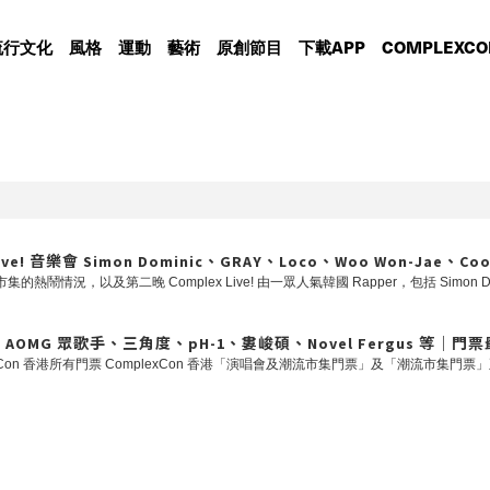
流行文化
風格
運動
藝術
原創節目
下載APP
COMPLEXCO
e! 音樂會 Simon Dominic、GRAY、Loco、Woo Won-Jae、Co
、AOMG 眾歌手、三角度、pH-1、婁峻碩、Novel Fergus 等｜門票最