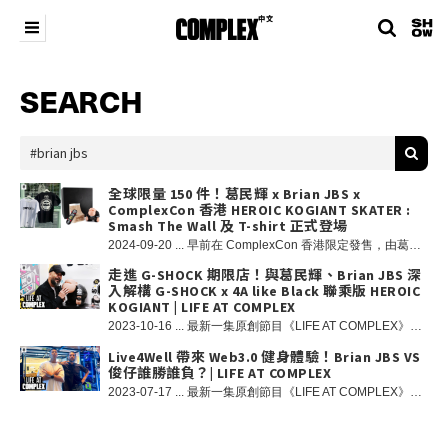
SEARCH
全球限量 150 件！葛民輝 x Brian JBS x
ComplexCon 香港 HEROIC KOGIANT SKATER :
Smash The Wall 及 T-shirt 正式登場
2024-09-20 ... 早前在 ComplexCon 香港限定發售，由葛民輝 與 Brian JBS 攜手打造之限量 150 隻 HEROIC KOGIANT SKATER : Smash The Wall 8FiVE2 版本人偶、滑板及滑板台套裝，以及會場限定 T-shirt，已經同步登陸官方網店！ 單品更可運送至全球指定地區，大家可於選購時了解更多詳情，立即登入 shop.complexchinese.com 選購吧 🔥 Previously exclusively released at ComplexCon Hong Kong, the limited edition "HEROIC KOGIANT SKATER: Smash The Wall" 8FiVE2 version set, created in collaboration by Eric Kot and Brian JBS, consisting of 150 units included figure, skateboard and quarter pipe skate ramp, along with an exclusive T-shirt, has now simultaneously arrived at the official online store! These items can be shipped to designated locations worldwide. For more details, please visit shop.complexchinese.com and start shopping now 🔥 HEROIC KOGIANT SKATER : Smash The Wall HEROIC KOGIANT SKATER : Smash The Wall T-shirt
走進 G-SHOCK 期限店！與葛民輝、Brian JBS 深
入解構 G-SHOCK x 4A like Black 聯乘版 HEROIC
KOGIANT | LIFE AT COMPLEX
2023-10-16 ... 最新一集原創節目《LIFE AT COMPLEX》，我們的主持人 Brian JBS 帶大家現場直擊 G-SHOCK x 4A like Black「HEROIC KOGIANT」期間限定店，而阿葛葛民輝親自來為大家解說，HEROIC KOGIANT 的前世今生及雛形誕生的經過。同時更與大家一同解構，今回推出的聯乘版 HEROIC KOGIANT 有何特別之處，以及整個合作背後的故事！想知道 HEROIC KOGIANT 除了能戴手錶，原來它的內部還能藏東西你又知道嗎？ G-SHOCK x 4A like Black 推出限量的 300 隻 HEROIC KOGIANT，採用雕塑級別的全樹脂物料製成，表面經磨砂處理以及多達五層的人手上色工序，打造獨特細膩的質感和膚色！HEROIC KOGIANT 的内部設計成井字九宮格的儲存空間，尺寸大小更是為 G-SHOCK 的手錶度身訂造！想擁有限量 300 隻的「HEROIC KOGIANT」？由即日起於 CASIO 授權網上旗艦店凡選購任何一款 G-SHOCK 手錶，即可以 $3,980 加購 HEROIC KOGIANT 一隻。
Live4Well 帶來 Web3.0 健身體驗！Brian JBS VS
俊仔誰勝誰負？| LIFE AT COMPLEX
2023-07-17 ... 最新一集原創節目《LIFE AT COMPLEX》，我們的主持人 Brian JBS 請來滑板運動員俊仔一起試玩全方位健康管理平台 Live4Well，穿越虛擬實景，在 Web3.0 健身體驗！二人更挑戰鍛練程式，到底誰勝誰負？其實要有良好健康管理，由擁有一張 Well Pass 開始。Live4Well 可讓用家定立個人專屬會員制度，通用於全港 18 區不同品牌的健身房和 Studios，沒有區域限制！Well Pass 附上健身手機 Apps，內置 8 個不同身體部位之鍛練程式，24 小時作健身導師，隨時隨地享受做運動的樂趣。Apps 內置「電子錢包」，把運動賺取的積分，輕易地換領 coupon、運動裝備，升級後還有不同的運動課程，隨機在商城內換購，簡單方便！