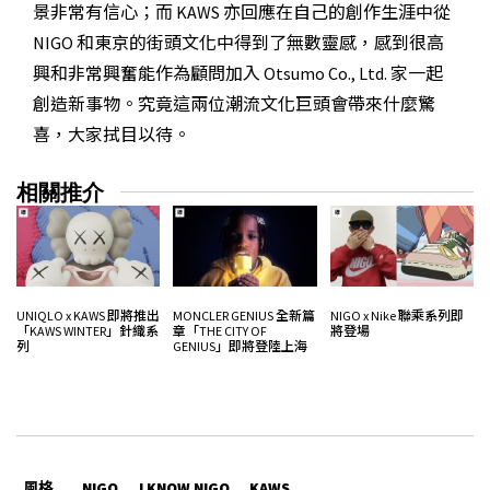
景非常有信心；而 KAWS 亦回應在自己的創作生涯中從
NIGO 和東京的街頭文化中得到了無數靈感，感到很高
興和非常興奮能作為顧問加入 Otsumo Co., Ltd. 家一起
創造新事物。究竟這兩位潮流文化巨頭會帶來什麼驚
喜，大家拭目以待。
相關推介
UNIQLO x KAWS 即將推出
MONCLER GENIUS 全新篇
NIGO x Nike 聯乘系列即
「KAWS WINTER」針織系
章「THE CITY OF
將登場
列
GENIUS」即將登陸上海
風格
NIGO
I KNOW NIGO
KAWS