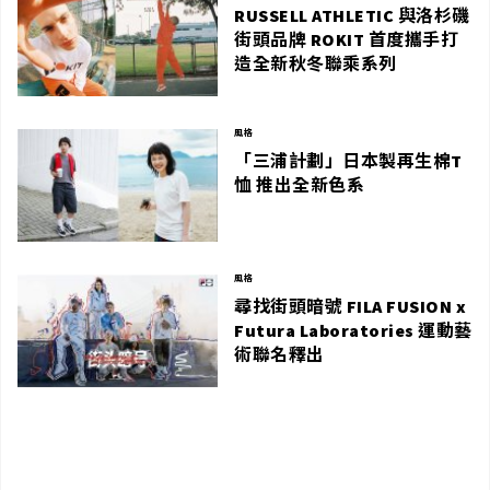
RUSSELL ATHLETIC 與洛杉磯
街頭品牌 ROKIT 首度攜手打
造全新秋冬聯乘系列
風格
「三浦計劃」日本製再生棉T
恤 推出全新色系
風格
尋找街頭暗號 FILA FUSION x
Futura Laboratories 運動藝
術聯名釋出