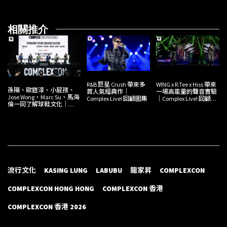
相關推介
R&B 巨星 Crush 帶來多
WING x R.Tee x Hiss 帶來
孫陽、歐鎧淳、小屁孩、
首人氣經典作｜
一場高能量的聲音實驗
Jose Wong、Marc Su、馬海
Complex Live! 回顧圖集
｜Complex Live! 回顧圖
倫一同了解球鞋文化｜
集
ComplexCon 香港
COMPLEXCON(VERSATIONS)
回顧
流行文化
KASING LUNG
LABUBU
龍家昇
COMPLEXCON
COMPLEXCON HONG HONG
COMPLEXCON 香港
COMPLEXCON 香港 2026