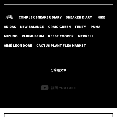
球鞋
COMPLEX SNEAKER DIARY
SNEAKER DIARY
NIKE
ADIDAS
NEW BALANCE
CRAIG GREEN
FENTY
PUMA
MIZUNO
RIJKMUSEUM
REESE COOPER
MERRELL
AIMÉ LEON DORE
CACTUS PLANT FLEA MARKET
分享這文章
訂閱 YOUTUBE