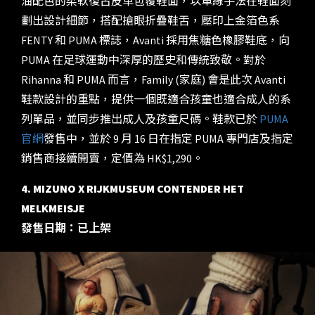
油配色的柔軟復古皮革包覆鞋面，以車線手法在鞋面刻
劃出設計細節，搭配搶眼折疊鞋舌，壓印上金箔色系
FENTY 和 PUMA 標誌，Avanti 採用焦糖色橡膠鞋底，向
PUMA 在足球運動中深厚的歷史和傳統致敬。對於
Rihanna 和 PUMA 而言，Family (家庭) 會是此次 Avanti
鞋款設計的重點，提供一個既適合孩童也適合成人的系
列單品，並同步推出成人及孩童尺碼。鞋款已於
PUMA
官網
發售中，並於 9 月 16 日在指定 PUMA 專門店及指定
銷售商接續開賣，定價為 HK$1,290。
4. MIZUNO X RIJKMUSEUM CONTENDER HET
MELKMEISJE
發售日期：已上架