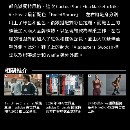
都充滿獨特風格，這次 Cactus Plant Flea Market x Nike
Air Flea 2 最新配色「Faded Spruce」。左右腳鞋身分別
用上了綠色和藍色，後跟搭配雙彩色拉環，而鞋舌上的
標籤加入兩大品牌標誌，以呈現鞋款為聯乘之作。左右
腳的後跟外底加入了紅色和棕色配色，並由大底延伸至
鞋外側。此外，鞋子上的超大「Alabaster」Swoosh 標
誌以及綁帶設計和 Waffle 延伸外底。
相關推介
Timothée Chalamet 領銜
2026 年 FIFA 世界盃
SKIMS 與 Nike 運動服飾
主演！adidas 為世界盃
adidas Originals 國家隊
系列 NikeSKIMS 即將首度
FIFA 2026 推出全新影片
官方作客球衣正式登場
上架
《You Got This》