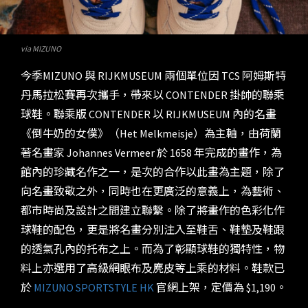
via MIZUNO
今季MIZUNO 與 RIJKMUSEUM 兩個單位因 TCS 阿姆斯特
丹馬拉松賽再次攜手，帶來以 CONTENDER 掛帥的聯乘
球鞋。聯乘版 CONTENDER 以 RIJKMUSEUM 內的名畫
《倒牛奶的女僕》（Het Melkmeisje）為主軸，由荷蘭
著名畫家 Johannes Vermeer 於 1658 年完成的畫作，為
館內的珍藏名作之一，是次的合作以此畫為主題，除了
向名畫致敬之外，同時也在更廣泛的意義上，為藝術、
都市時尚及設計之間建立聯繫。除了將畫作的色彩化作
球鞋的配色，更是將名畫分別注入至鞋舌、鞋墊及鞋跟
的透氣孔內的托布之上。而為了彰顯球鞋的獨特性，物
料上亦選用了高級網眼布及麂皮等上乘的材料。鞋款已
於
MIZUNO SPORTSTYLE HK
官網上架，定價為 $1,190。