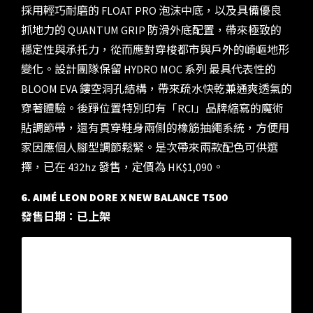
採用輕巧耐磨的 FLOAT PRO 泡沫中底，以及具備優良
抓地力的 QUANTUM GRIP 防滑外底配置，帶來極致的
穩定性與承托力，從而應對穿梭都市與戶外的崎嶇地形
變化。設計團隊保留 HYDRO MOC 系列 最具代表性的
BLOOM EVA 鏤空洞孔結構，帶來疏水快乾兼通爽透氣的
穿著體驗。後踭位置特別印有「RCI」品牌縮寫的魔術
貼調節帶，還有貫穿鞋身兩側的橡筋抽繩系統，方便用
家因應個人腳型調節鬆緊。是次帶來兩款配色可供選
擇，已在 432hz 發售，定價為 HK$1,090。
6. AIMÉ LEON DORE X NEW BALANCE T500
發售日期：已上架