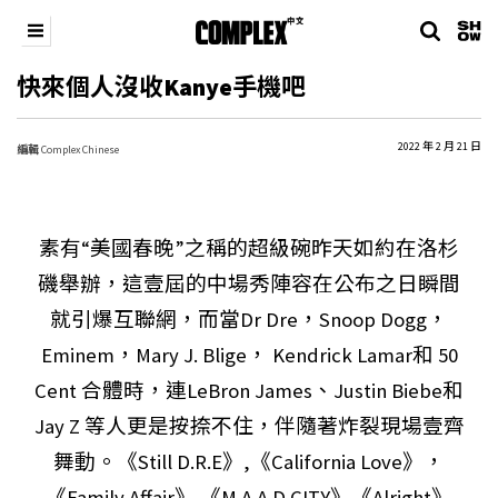
快來個人沒收Kanye手機吧
2022 年 2 月 21 日
編輯
Complex Chinese
素有“美國春晚”之稱的超級碗昨天如約在洛杉
磯舉辦，這壹屆的中場秀陣容在公布之日瞬間
就引爆互聯網，而當Dr Dre，Snoop Dogg，
Eminem，Mary J. Blige， Kendrick Lamar和 50
Cent 合體時，連LeBron James、Justin Biebe和
Jay Z 等人更是按捺不住，伴隨著炸裂現場壹齊
舞動。《Still D.R.E》,《California Love》，
《Family Affair》 《M.A.A.D CITY》《Alright》