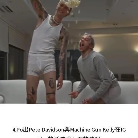
4.Po出Pete Davidson與Machine Gun Kelly在IG