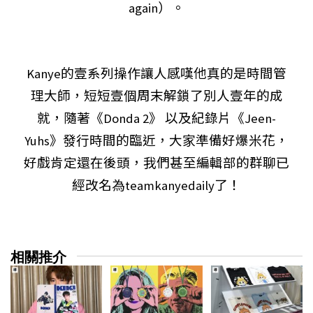
again）。
Kanye的壹系列操作讓人感嘆他真的是時間管
理大師，短短壹個周末解鎖了別人壹年的成
就，隨著《Donda 2》 以及紀錄片《Jeen-
Yuhs》發行時間的臨近，大家準備好爆米花，
好戲肯定還在後頭，我們甚至編輯部的群聊已
經改名為teamkanyedaily了！
相關推介