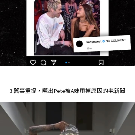
3.舊事重提，曬出Pete被A妹甩掉原因的老新聞