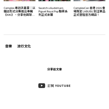
Complex 專訪洪嘉豪｜以
Swatch x Audemars
ComplexCon 香港 2026 會
雜誌形式分集推出專輯
Piguet Royal Pop 聯乘系
場限定 LABUBU 別注單品
《KIKI》、分享他與球鞋
列正式來襲
正式登陸官方網店！
間的二三事
音樂
流行文化
分享這文章
訂閱 YOUTUBE