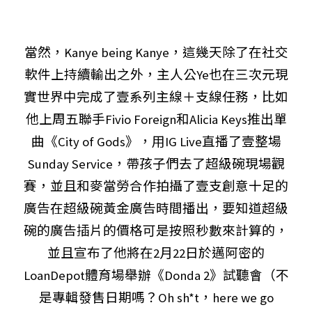
當然，Kanye being Kanye，這幾天除了在社交
軟件上持續輸出之外，主人公Ye也在三次元現
實世界中完成了壹系列主線＋支線任務，比如
他上周五聯手Fivio Foreign和Alicia Keys推出單
曲《City of Gods》，用IG Live直播了壹整場
Sunday Service，帶孩子們去了超級碗現場觀
賽，並且和麥當勞合作拍攝了壹支創意十足的
廣告在超級碗黃金廣告時間播出，要知道超級
碗的廣告插片的價格可是按照秒數來計算的，
並且宣布了他將在2月22日於邁阿密的
LoanDepot體育場舉辦《Donda 2》試聽會（不
是專輯發售日期嗎？Oh sh*t，here we go