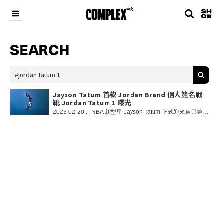
SEARCH
Jayson Tatum 首款 Jordan Brand 個人簽名戰
靴 Jordan Tatum 1 曝光
2023-02-20 ... NBA 新型星 Jayson Tatum 正式迎來自己第一雙簽名戰靴 Jordan Tatum 1。該鞋款是本賽季Jordan Brand實戰籃球系列中最輕的籃球鞋，特別為新一代球員而設計，誕生源於 Jayson Tatum 對球鞋貼合性的極高追求，採用輕量而堅固的 TPU 框架作為鞋身，並以泡棉包裹鞋身底部提升球鞋緩震能力；省去大部分腳趾與腳中掌位置的橡膠材料，進一步減輕球鞋重量，同時前掌搭載開放式 Zoom Air 大氣墊在快速移動時提供出眾的能量回饋，在兼顧穩定性的同時而不影響場地觸感；網狀針織鞋面堅固且輕盈，鞋領位置亦為腳踝提供有力支撐。最後 Jordan Brand 將充滿 Jayson Tatum 個人色彩的元素融入鞋款的配色設計中，如家鄉 St. Louis 、最愛喝的檸檬水，以及帶兒子去動物園遊覽的經歷等成為鞋款以及服飾產品的配色靈感。對於此鞋款的發佈，Jayson Tatum 也特別提到：「我希望人們穿上這雙鞋之後能與我相互連接，當我還是個孩子的時候，我會在球鞋店尋找我最喜愛的球星簽名鞋。當我看到或穿上鞋子的那一刻，我感覺在某種程度上與他們建立了心靈的連接，所以我也希望 Jordan Tatum 1 能夠成為我和我的球迷之間的橋樑，讓我們的距離變得更近一些。」 在 Instagram 查看這則貼文 Jayson Tatum🙏🏀（@jaytatum0）分享的貼文 毋庸置疑的天賦、對勝利的迫切追求，以及高壓下的蛻變，球場上的 Jayson Tatum 無疑是一位明星球員。而在場下，對家庭、社會的承諾和回饋，都讓他十分渴望為年輕一代特別是喜歡籃球的小朋友投入更多的心血，提供更多的支持和幫助。因此，Jordan Tatum 1 將推出包括成人、兒童在內的全尺寸產品，用對籃球運動的熱情去激勵和感染更多的人。Jordan Tatum 1 將於 4 月初以全尺寸形式發售，感興趣的朋友密切留意。