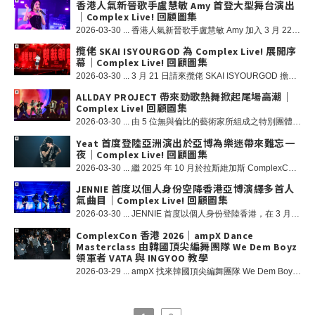
香港人氣新晉歌手盧慧敏 Amy 首登大型舞台演出
｜Complex Live! 回顧圖集
2026-03-30 ... 香港人氣新晉歌手盧慧敏 Amy 加入 3 月 22 日 Complex Live! 演出陣容！Amy 作為香港和哥斯達黎加混血兒，她展現出獨特的文化融合與多元創意，雙重背景塑造了她多面向的身份，也影響她在模特、演戲以及音樂領域的表現。Amy 對音樂採取整合性的創作方式，融合流暢的旋律與內省的歌詞，為聽眾帶來真摯的情感體驗。在出道成為歌手的首年，Amy 以「色彩」為音樂主題，透過不斷演進的作品展現出真實脆弱的情感，從憂鬱到自我賦能與釋放，觸動聽眾的心靈。她從翻唱影片走紅，並因為原本為提升演戲表現而接受的聲樂訓練，成功轉型為歌手，兼在 2025 年獲得的新城勁爆頒獎禮「勁爆女新人」金獎及叱咤樂壇「生力軍女歌手」銀獎，證明 Amy 創意的道路沒有唯一的方向。
攬佬 SKAI ISYOURGOD 為 Complex Live! 展開序
幕｜Complex Live! 回顧圖集
2026-03-30 ... 3 月 21 日請來攬佬 SKAI ISYOURGOD 擔任 Complex Live! 演出嘉賓展開序幕！以其獨特口音演繹之「八方來財」、「大展鴻圖」在社交媒體走紅後，令攬佬成為全球為人所認識的 Rapper 之一。攬佬籍貫廣東惠州，開口說唱時有著廣東、廣西、海南、馬來西亞等口音，成為國內少數能夠把獨特口音融入 Memphis Rap 的說唱歌手。POLO 衫與帽子、墨鏡的商務裝扮的獨特風格，以及他帶有些少抽象的歌詞，讓他有一種與別不同的帥氣。攬佬有著獨特的唱調，在伴奏上能夠像吹水一樣演唱，因此被樂迷稱他唱歌「像在咖啡裡面加大蒜」一樣味道！
ALLDAY PROJECT 帶來勁歌熱舞掀起尾場高潮｜
Complex Live! 回顧圖集
2026-03-30 ... 由 5 位無與倫比的藝術家所組成之特別團體 - ALLDAY PROJECT 將加入 3 月 22 日 Complex Live! 陣容。他們在各自的領域都備受肯定，此次聯手旨在突破創意表達的界限、挑戰傳統規範，並帶來全新且前所未有的作品。 他們不追隨潮流，而是開闢自己的道路 - 大膽、獨特、絕不妥協。憑藉精緻的音樂、大膽的視覺效果和強而有力的訊息，ALLDAY PROJECT 超越了標籤，顛覆了期望，他們不只是一個短暫的時刻，更是藝術領域一股永恆的力量！
Yeat 首度登陸亞洲演出於亞博為樂迷帶來難忘一
夜｜Complex Live! 回顧圖集
2026-03-30 ... 繼 2025 年 10 月於拉斯維加斯 ComplexCon 帶來席捲全網的壓軸演出後，新生代領軍人物 Yeat 即將首度正式登陸亞洲，並成為 3 月 21 日的 Complex Live! 擔任 Headliner！他以獨樹一幟的音樂製作與視聽美學，持續定義並重塑當代 Trap Rage 曲風的潮流邊界。從《AftërLyfe》到《2093》再到《DANGEROUS SUMMER》，Yeat 不斷突破創作界限，展現其多元且混合風格的說唱藝術。其個人全新錄音室專輯《A Dangerous Lyfe》現已正式登場，Yeat 亦在推出前空降 ComplexCon 香港，為大家呈現結合視覺與聽覺的跨感官難忘體驗！
JENNIE 首度以個人身份空降香港亞博演繹多首人
氣曲目｜Complex Live! 回顧圖集
2026-03-30 ... JENNIE 首度以個人身份登陸香港，在 3 月 22 日的 Complex Live! 擔任 Headliner！JENNIE 於 2016 年以 BLACKPINK 成員身份出道，她是歌手、Rapper、演員及具全球影響力的時尚達人，現已成為全球最具影響力的藝人之一。除了作為 BLACKPINK 創造了世界紀錄，她在 2018 年憑藉個人單曲「SOLO」成為首位登上 iTunes 全球單曲榜冠軍的韓國女歌手，以及《Billboard》世界數位單曲銷售榜榜首等多項殊榮！現在來回顧一下 JENNIE 當晚的精采演出吧！
ComplexCon 香港 2026｜ampX Dance
Masterclass 由韓國頂尖編舞團隊 We Dem Boyz
領軍者 VATA 與 INGYOO 教學
2026-03-29 ... ampX 找來韓國頂尖編舞團隊 We Dem Boyz 的領軍者 VATA 與 INGYOO 在 ComplexCon 香港潮流市集內舉行 Dance Masterclass，現在來回顧首日活動的熱鬧活力情況吧！Dance Masterclass 由周生生全力支持