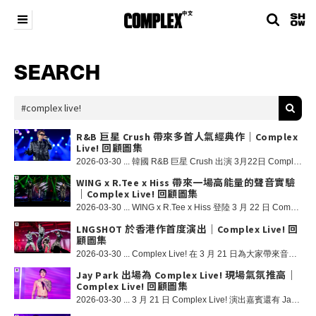
SEARCH
R&B 巨星 Crush 帶來多首人氣經典作｜Complex
Live! 回顧圖集
2026-03-30 ... 韓國 R&B 巨星 Crush 出演 3月22日 Complex Live! 自 2012 年出道以來，Crush 以極具辨識度的嗓音與細膩真摯的情感表達，成為韓國 R&B 音樂版圖中最重要的聲音之一。他遊走於 R&B、嘻哈與流行之間，憑藉多首高人氣作品，以及與 BTS 的 j-hope、太妍、DEAN 等音樂人的合作，持續拓展個人風格的邊界。同時，他也透過《鬼怪》和《淚之女王》等現象級韓劇 OST，將個人音樂語言帶入更廣泛的文化語境，屢次登頂榜單，擁有極高傳唱度。近年來，Crush 在音樂創作上不斷進化，從內省細膩到舞台爆發，展現出成熟而多面的藝術狀態；同時，他亦擔任正在熱播的韓國說唱綜藝 《Show Me the Money 12》評委，以音樂人視角深度參與當下嘻哈生態的塑造。本次亮相 Complex Live! 演唱會，Crush 將以極具情緒張力的現場演出，帶來一場屬於當代 R&B 的高光時刻。
WING x R.Tee x Hiss 帶來一場高能量的聲音實驗
｜Complex Live! 回顧圖集
2026-03-30 ... WING x R.Tee x Hiss 登陸 3 月 22 日 Complex Live! 演出！作為韓國最具代表性的製作人及 DJ 之一，R.Tee 以「DDU-DU DDU-DU」、「How You Like That」、「Pink Venom」等現象級作品，確立了他在 K-pop 與電子音樂之間的標誌性聲音。國際級 Beatboxer WING，憑藉爆款原創曲「Dopamine」及多次世界級賽事佳績，展現了將人聲轉化為完整電子舞台的極限能力；而同為 BEATPELLA HOUSE @beatpellahouse 核心成員的 Hiss，則以細膩且強烈的節奏層次感聞名，曾登上 Grand Beatbox Battle 舞台並擔任國際賽事評審。此次 WING 與 Hiss 將在 R.Tee 操刀的 DJ Set 中合作演出，當節拍與人聲在同一舞台正面碰撞，上演了一場高能量的聲音實驗！
LNGSHOT 於香港作首度演出｜Complex Live! 回
顧圖集
2026-03-30 ... Complex Live! 在 3 月 21 日為大家帶來音樂廠牌 MORE VISION 的新晉人氣韓國男團 - LNGSHOT 於香港作首度演出！LNGSHOT 由韓國 Hip Hop、R&B 及韓國流行文化指標 Jay Park 所親自打造的首隊男團，他同時亦以執行製作人的身分，主導 MORE VISION 的音樂方向與視覺願景。LNGSHOT 取自「Long Shot」一詞，象徵著「孤注一擲」般的無畏出擊，旨在挑戰不可能、打破既有框架並重塑大眾期待，並由 OHYUL、RYUL、WOOJIN 和 LOUIS 四位成員組成。LNGSHOT 對音樂與文化抱持著超越「快餐文化」的真摯敬意，以誠實、自在且有目標性的態度對待創作。他們的風格建立在真實與原創之上，創作出自然、不造作且具有極高辨識度的原創作品！
Jay Park 出場為 Complex Live! 現場氣氛推高｜
Complex Live! 回顧圖集
2026-03-30 ... 3 月 21 日 Complex Live! 演出嘉賓還有 Jay Park！被視為 Hip Hop 和流行音樂界最具影響力的藝人之一的 Jay Park，創立了 AOMG、H1GHR MUSIC 及 MORE VISION，發行多元風格的音樂作品並曾與多位音樂人攜手創作音樂，同時亦在多個韓國國內及國外音樂比賽節目中擔任導師。Jay Park 更是首位簽約 JAY-Z 唱片公司「Roc Nation」的亞洲藝人，向世界證明了自己的實力，自此成功打造出國際知名的音樂事業！