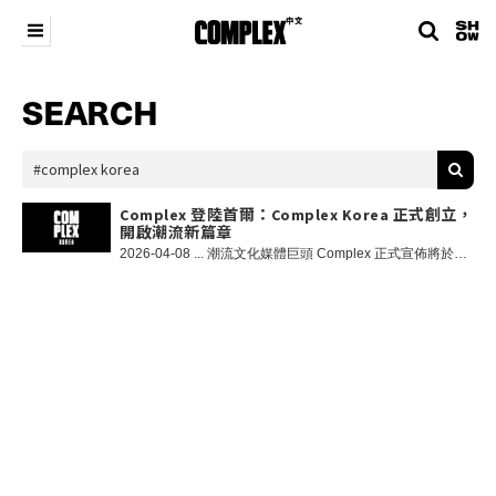
SEARCH
Complex 登陸首爾：Complex Korea 正式創立，
開啟潮流新篇章
2026-04-08 ... 潮流文化媒體巨頭 Complex 正式宣佈將於本月底推出 Complex Korea，將其全球品牌影響力進一步擴展至亞洲最具影響力的文化中心之一。新設立的首爾辦公室將歸於 Complex Asia 旗下運營，Complex Asia 是 Complex 在日本以外地區的亞洲獨家授權營運方，目前同時管理 Complex China 及 ComplexCon Asia。 Complex Asia 行政總裁兼 SV Vision Limited 創辦人胡陳德姿（Bonnie Chan Woo）在聲明中表示：「經過三屆的 ComplexCon 香港後，我們清楚看到韓國社區帶來了多少能量和創造力。從藝術家到粉絲，那種對音樂、時裝及藝術的熱情極具感染力。你立刻感受到，跨越了音樂、時尚、藝術。這不僅僅是影響力，而是動力。在首爾啟動 Complex Korea 一直在我們的計劃之中，以一種值得的方式加深我們在亞洲的根基，並建立一個將當地創意推向全球對話的平台，而不僅僅是在全球內傳播。」 Complex Korea 將聚焦音樂、時裝、藝術及街頭文化，提供由韓國團隊主導的編輯內容、影片及聯乘企劃，同時透過深度故事、全球專題報導與跨市場的合作，為韓國本地創作者搭建通往國際舞台的橋樑。 Complex 行政總裁 Aaron Levant 表示：「剛結束我的首次首爾之行，當地的時尚、設計、零售和音樂領域都充滿了無限的創意和創新，這座城市的活力和能量毋庸置疑。Complex 選擇現在於韓國推出正是最佳時機，我們非常榮幸能成為全球最具活力的中心之一。」隨著首爾專業團隊與辦公室的成立，Complex Korea 將延續 Complex 的全球擴張戰略，專注於在文化趨勢塑造未來的地方與觀眾建立深度連結。 該平台首發將推出以韓國頂尖藝術家為主角的封面故事，並致力於橫跨內容、商務與體驗三大領域，全面反映首爾在音樂、時裝、藝術及數位文化方面的全球影響力！ 欲了解更多資訊，請造訪 Complex Korea