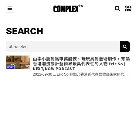
SEARCH
由李小龍到鐵甲萬能俠、玩玩具到藝術創作，有請
香港潮流設計藝術界最具代表性的人物 Eric So |
NEXT/NOW PODCAST
2022-09-30 ... Eric So 蘇勳乃香港近代多媒體藝術家的代表人物之一，在 1990 年末憑著李小龍人形公仔創作的在國際藝術界打響名堂，並且在世界流行文化掀起「設計師玩具」熱潮。近二十年一直以融合商業、設計、美術、藝術的多媒體創作突破傳統藝術的界限。Eric 最近除了與日本街頭品牌 #FR2 和香港時尚單位 Popcorn Supply 推出別注「Grendizer VS Mazinger Z」收藏玩具，剛剛更與香港邦瀚斯合作舉行「Eric So: The Storyteller」展售會，帶來結合流行文化以及充滿哲學意味的全新畫作。今回由我們客席主持香港球鞋達人兼玩具發燒友 Horace 和 Complex 中文編輯 Oscar 與 Eric So 大談玩具、收藏以及藝術創作，並且由 Eric 親自解讀最新展覽 「Eric So: The Storyteller」展的概念以及箇中的密碼。 NEXT/NOW 一個由香港流行文化界不同領域的 OGs 以及新世代 Creators 一同參與的 Podcast 節目，每週由我們客席主持與特別嘉賓深入探討當代國際以及本地流行文化熱門話題，囊括音樂、波鞋、時裝、藝術等不同範疇。 NEXT/NOW 將於 8 月 10 日起，逢週三在 @belowground.hk 作現場直播，@complexchinese Instagram Live 同步放送；逢週五將在 COMPLEX 中文 Youtube 頻道正式上線。各位熱愛潮流文化的朋友請勿錯過。