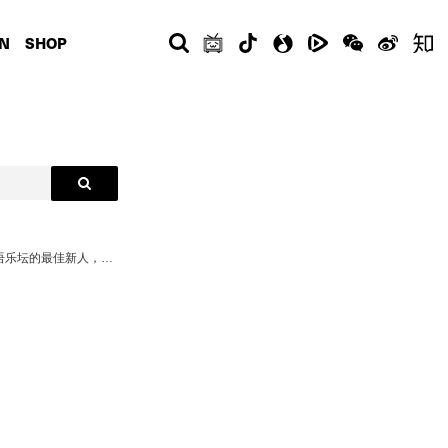
N
SHOP
2023-06-29 ... “我觉得最佳新人不是XXX，就太没意思了”战术摔麦。抱歉当这个格式出现时，就仿佛听到了 Psy.P 的声音。而如果真的要说去年华语乐坛的最佳新人，我相信 罗言 的名字的确是被反复提起的一位。在《Moon Baby》专辑中于罗言合作作品《天蝎座》的 Psy.P 同样助阵，让本期《Culture Markets流行是》节目效果拉满。