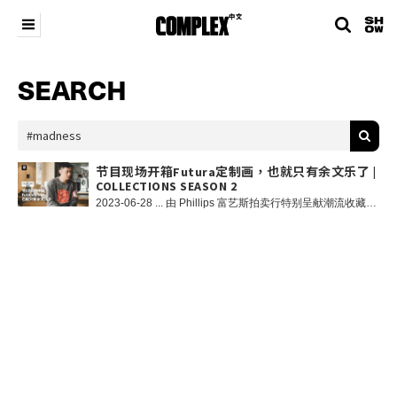
SEARCH
节目现场开箱Futura定制画，也就只有余文乐了 |
COLLECTIONS SEASON 2
2023-06-28 ... 由 Phillips 富艺斯拍卖行特别呈献潮流收藏文化探索节目《COLLECTIONS》（收藏在哪里？）第二季正式上架。我们有幸能走进大男孩余文乐的收藏世界，正如余文乐所言「男人总是一个长不大的大男孩」，收藏成为了像阿乐和许多大男孩们长大后的共同爱好。无论是节目中我们展示的自行车或是 adidas 与 Gucci 联乘球鞋，都是大男孩们很难拒绝的收藏类别！今集我们更有机会和阿乐一起现场开箱一幅来自备受尊敬的美国涂鸦大师 Futura 的定制作品！各位热爱收藏的大男孩们请勿错过！ 《COLLECTIONS》以 COMPLEX 经典节目《Closets》为蓝本，我们将继续与潮流文化界的 OG 和新世代收藏家们做交流，探索收藏家及他们最引以为傲的藏品背后的文化和故事，本季嘉宾包括：香港潮流教父葛民辉、潮流 Icon 余文乐、《Vogue》台湾主编孙怡、Cookie DPT 创始人Wil Fang 等，你最期待看到哪一位的收藏？ 关于 Phillips 富艺斯 富艺斯拍卖行（Phillips）为全球首屈一指的二十及廿一世纪艺术与设计品交易平台，在二十世纪及当代艺术、设计、摄影、版本作品、名表及珠宝各方面均具丰富经验，致力为收藏家提供专业卓越的服务及意见。富艺斯于纽约、伦敦、日内瓦及香港均设有拍卖中心。 富艺斯香港秋季拍卖即将于 11 月 27 日至 12 月 1 日在金钟 JW 万豪酒店举行，呈献二十世纪及当代艺术和设计佳作、珍贵名表及精美珠宝。观看拍卖直播、浏览电子图录及参与网络竞投请浏览 www.phillips.com。