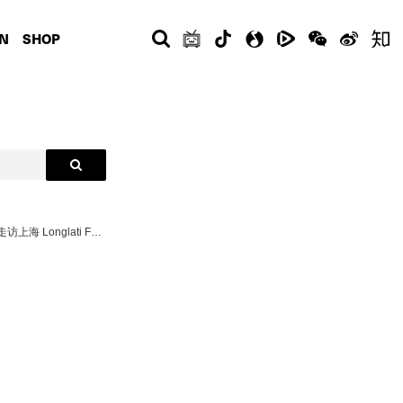
N
SHOP
2023-06-28 ... 由 Phillips 富艺斯拍卖行特别呈献潮流收藏文化探索节目《COLLECTIONS》（收藏在哪里？）第二季正式上架。今集最后一集我们走访上海 Longlati Foundation，请来艺术家、收藏家同时也是基金会创始人陈子豪，从从不同维度探讨收藏与艺术的关系，在策展、创作、支持年轻艺术家的背后，陈子豪对于收藏的是如何？此外，今集我们同时探访了画家苏予昕，了解她创作心路历程，如她所说，风景绘画是一种重新布置矿物、植披、有机与人造物的地质学实践。 - 《COLLECTIONS》以 COMPLEX 经典节目《Closets》为蓝本，我们将继续与潮流文化界的 OG 和新世代收藏家们做交流，探索收藏家及他们最引以为傲的藏品背后的文化和故事，本季嘉宾包括：香港潮流教父葛民辉、潮流 Icon 余文乐、《Vogue》台湾主编孙怡、Cookie DPT 创始人Wil Fang 等，你最期待看到哪一位的收藏？ - 关于 Phillips 富艺斯 富艺斯拍卖行（Phillips）为全球首屈一指的二十及廿一世纪艺术与设计品交易平台，在二十世纪及当代艺术、设计、摄影、版本作品、名表及珠宝各方面均具丰富经验，致力为收藏家提供专业卓越的服务及意见。富艺斯于纽约、伦敦、日内瓦及香港均设有拍卖中心。