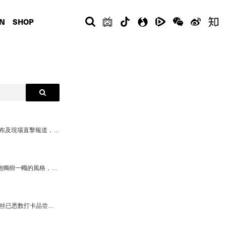
N
SHOP
2023-10-30 ... COMPLEX 球鞋深度訪談節目《Full Size Run》主持 Brendan Dunne 於早前飛往上海，出席 adidas Originals 與 CLOT 聯乘系列發布及現場直擊報道，為全球鞋迷帶來第一手資訊！適逢 Brendan Dunne 這次到訪上海，我們就邀請到他來參加最新一集原創節目《LIFE AT COMPLEX》！由主持人 Alexia 與他一起深度遊上海，與他一起嚐嚐上海小吃，再去逛逛上海眾潮店如 DOE、JUICE 等，更去了 Barbershop 體驗了剪頭髮，吃了近期當造的大閘蟹！到底 Brendan Dunne 還做了些甚麼？一起來跟他們深度遊上海吧！
2023-06-28 ... 最新一集原創節目《LIFE AT COMPLEX》，我們的主持人 Alexia 找來亞洲說唱女王 AWICH 作個人專訪！跌宕起伏的人生，造就了她獨樹一幟的風格，兇狠說唱的態度下，卻包含著大愛與哲理。今回 AWICH 個人專訪，從她在 Rolling Loud 的演出感受，聊到她和女兒的趣事等，快來看她的專訪吧！
2023-06-28 ... 最近，麦当劳与 CLOT 跨界合作潮辣来袭！不仅推出了新品激辣肥汁堡，还把招牌丝绸元素融合麦辣套餐包装！相信不少麦麦忠实粉丝已悉数打卡品尝。 同时，Alexia 也接到麦当劳布置的特别任务召集 Complex 的好朋友：蒜香公主卡西恩和运动酷女孩邱明一起完成潮辣事件挑战！