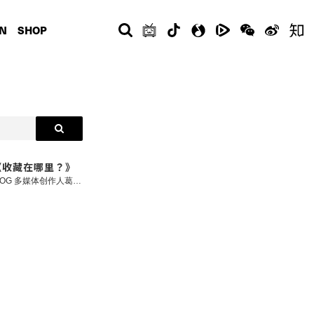
N
SHOP
2《收藏在哪里？》
2023-06-28 ... 由 Phillips 富艺斯拍卖行特别呈献潮流收藏文化探索节目《COLLECTIONS》（收藏在哪里？）第二季正式上架。今集邀请到潮流界 OG 多媒体创作人葛民辉分享他的终极收藏。作为潮流和创作界极具影响力的教父，葛民辉有着许多身份：演员、主持人、歌手、导演、监制、品牌主理人、设计师等，每次他的跨媒体和跨界别创作最终目的就是为了收藏，在他秘密基地中我们可以找到 NIGO 的直升机飞行录像、Jay-Z 的联乘演唱会周边、巨型火车轨道模型甚至印有自己头像的 NASA 登月航天员模型等多年来所创作和合作的鬼罕珍藏！马上前往 COMPLEX 中文 Bilibili 频道收看了解葛民辉的收藏哲学！ 《COLLECTIONS》 以 COMPLEX 经典节目《Closets》为蓝本，我们将继续与潮流文化界的 OG 和新世代收藏家们做交流，探索收藏家及他们最引以为傲的藏品背后的文化和故事，本季嘉宾包括：香港潮流教父葛民辉、潮流 Icon 余文乐、《Vogue》台湾主编孙怡、Cookie DPT 创始人Wil Fang 等，你最期待看到哪一位的收藏？ 关于 Phillips 富艺斯 富艺斯拍卖行（Phillips）为全球首屈一指的二十及廿一世纪艺术与设计品交易平台，在二十世纪及当代艺术、设计、摄影、版本作品、名表及珠宝各方面均具丰富经验，致力为收藏家提供专业卓越的服务及意见。富艺斯于纽约、伦敦、日内瓦及香港均设有拍卖中心，2022年香港秋季拍卖将于11月27日至12月1日举行，呈献二十世纪及当代艺术和设计佳作、珍贵名表及精美珠宝。中国巡回预展将于 11 月 10 至 13 日于上海 ART021、11 月 24 日至 12 月 1 日于香港万豪酒店进行。拍卖亦可透过网上平台参与竞投，详情请浏览 www.phillips.com 查看更多信息。