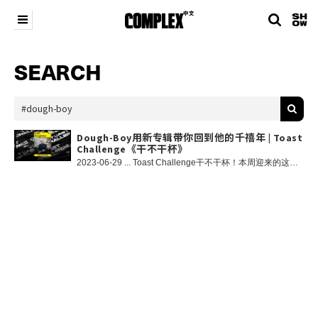
SEARCH
Dough-Boy用新专辑带你回到他的千禧年 | Toast
Challenge《干不干杯》
2023-06-29 ... Toast Challenge干不干杯！本周迎来的这位嘉宾真的可以算得上是我们的老朋友。 去年的爆款节目Everyday Struggle里，你或许已经看到了他与搭档Ray同各路Rapper谈笑风生。而这一次，两个人坐在了面对面，用互相干杯的方式聊聊他的新专辑。他的新专辑涉及到千禧年、四驱车和他钟爱的香港女星。 刀仔是他的昵称，也被称为豆腐男孩，不过他的制作人水印更深入人心。Dou doudoudou Dough-Boy，让我们来看看刀仔和Ray能干杯几次吧！