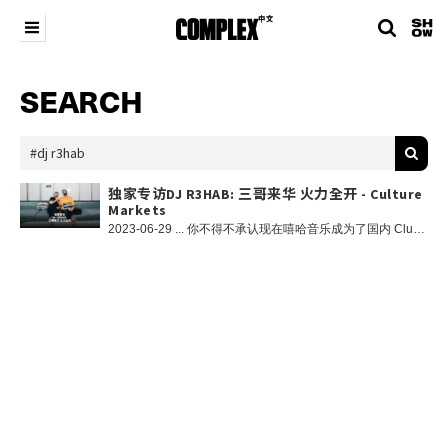
SEARCH
独家专访DJ R3HAB: 三哥来华 火力全开 - Culture
Markets
2023-06-29 ... 你不得不承认现在嘻哈音乐成为了国内 Club 的主流，说唱凭借着综艺的成功操作，从地下来到地上，成为了流行文化里的主流。然而在十年前，那会儿 Club 里最火的音乐毫无疑问是电音 EDM，你也许没见过当年电音节在国内最井喷的时期，但凡见过并真真正正去到现场一起 rave 的乐迷们，应该都还对那种震撼历历在目。 在经历了三年国际演出较为明显的缺口期之后，我们最近看到有越来越多的海外音乐人来到国内，开启中国巡演，这其中就包括我们今天主角—DJ R3HAB。