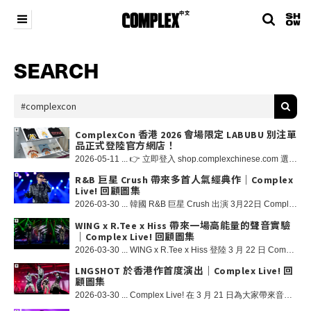
SEARCH
ComplexCon 香港 2026 會場限定 LABUBU 別注單
品正式登陸官方網店！
2026-05-11 ... 👉 立即登入 shop.complexchinese.com 選購，更支援全球運送！😍 其中包括：以藝術總監龍家昇為展會設計的特別版 LABUBU 為視覺主題的單品，涵蓋 T恤、拉鏈衛衣、托特包、零錢包、杯子、貼紙套裝、明信片套裝等單品，以及 ComplexCon 限定棒球帽！👕 另外還有日本傳奇設計師倉石一樹親自操刀，由其設計的 LABUBU 主視覺服飾系列，單品涵蓋了 T恤、衝鋒衣以及手稿印花睡衣套裝！👔 以及 ComplexCon 香港 x MSCHF 聯名限定 T-shirt！同時 MSCHF 以「模糊」概念重塑貨幣視覺的 Blur 系列 Blur Won，四款極具收藏價值的雜誌系列 MSCHF Mag Vol. 2、Vol. 3、Vol. 4、360 以及充滿玩味屬性的封箱膠帶 MSCHF Box Tape！❤️ BLACKPINK 攜手 Disney 推出的龐克風格限量膠囊系列現已全部上架官方網站！🎤 攬佬會場 GAS Trading Card！以收藏級卡牌形式記錄其音樂能量與個人風格 SHOP COMPLEXCON HONG KONG MERCH NOW! SHOP COMPLEXCON HONG KONG MERCH NOW! SHOP COMPLEXCON HONG KONG MERCH NOW!
R&B 巨星 Crush 帶來多首人氣經典作｜Complex
Live! 回顧圖集
2026-03-30 ... 韓國 R&B 巨星 Crush 出演 3月22日 Complex Live! 自 2012 年出道以來，Crush 以極具辨識度的嗓音與細膩真摯的情感表達，成為韓國 R&B 音樂版圖中最重要的聲音之一。他遊走於 R&B、嘻哈與流行之間，憑藉多首高人氣作品，以及與 BTS 的 j-hope、太妍、DEAN 等音樂人的合作，持續拓展個人風格的邊界。同時，他也透過《鬼怪》和《淚之女王》等現象級韓劇 OST，將個人音樂語言帶入更廣泛的文化語境，屢次登頂榜單，擁有極高傳唱度。近年來，Crush 在音樂創作上不斷進化，從內省細膩到舞台爆發，展現出成熟而多面的藝術狀態；同時，他亦擔任正在熱播的韓國說唱綜藝 《Show Me the Money 12》評委，以音樂人視角深度參與當下嘻哈生態的塑造。本次亮相 Complex Live! 演唱會，Crush 將以極具情緒張力的現場演出，帶來一場屬於當代 R&B 的高光時刻。
WING x R.Tee x Hiss 帶來一場高能量的聲音實驗
｜Complex Live! 回顧圖集
2026-03-30 ... WING x R.Tee x Hiss 登陸 3 月 22 日 Complex Live! 演出！作為韓國最具代表性的製作人及 DJ 之一，R.Tee 以「DDU-DU DDU-DU」、「How You Like That」、「Pink Venom」等現象級作品，確立了他在 K-pop 與電子音樂之間的標誌性聲音。國際級 Beatboxer WING，憑藉爆款原創曲「Dopamine」及多次世界級賽事佳績，展現了將人聲轉化為完整電子舞台的極限能力；而同為 BEATPELLA HOUSE @beatpellahouse 核心成員的 Hiss，則以細膩且強烈的節奏層次感聞名，曾登上 Grand Beatbox Battle 舞台並擔任國際賽事評審。此次 WING 與 Hiss 將在 R.Tee 操刀的 DJ Set 中合作演出，當節拍與人聲在同一舞台正面碰撞，上演了一場高能量的聲音實驗！
LNGSHOT 於香港作首度演出｜Complex Live! 回
顧圖集
2026-03-30 ... Complex Live! 在 3 月 21 日為大家帶來音樂廠牌 MORE VISION 的新晉人氣韓國男團 - LNGSHOT 於香港作首度演出！LNGSHOT 由韓國 Hip Hop、R&B 及韓國流行文化指標 Jay Park 所親自打造的首隊男團，他同時亦以執行製作人的身分，主導 MORE VISION 的音樂方向與視覺願景。LNGSHOT 取自「Long Shot」一詞，象徵著「孤注一擲」般的無畏出擊，旨在挑戰不可能、打破既有框架並重塑大眾期待，並由 OHYUL、RYUL、WOOJIN 和 LOUIS 四位成員組成。LNGSHOT 對音樂與文化抱持著超越「快餐文化」的真摯敬意，以誠實、自在且有目標性的態度對待創作。他們的風格建立在真實與原創之上，創作出自然、不造作且具有極高辨識度的原創作品！