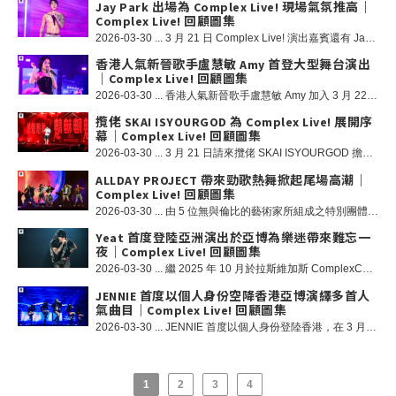
Jay Park 出場為 Complex Live! 現場氣氛推高｜
Complex Live! 回顧圖集
2026-03-30 ... 3 月 21 日 Complex Live! 演出嘉賓還有 Jay Park！被視為 Hip Hop 和流行音樂界最具影響力的藝人之一的 Jay Park，創立了 AOMG、H1GHR MUSIC 及 MORE VISION，發行多元風格的音樂作品並曾與多位音樂人攜手創作音樂，同時亦在多個韓國國內及國外音樂比賽節目中擔任導師。Jay Park 更是首位簽約 JAY-Z 唱片公司「Roc Nation」的亞洲藝人，向世界證明了自己的實力，自此成功打造出國際知名的音樂事業！
香港人氣新晉歌手盧慧敏 Amy 首登大型舞台演出
｜Complex Live! 回顧圖集
2026-03-30 ... 香港人氣新晉歌手盧慧敏 Amy 加入 3 月 22 日 Complex Live! 演出陣容！Amy 作為香港和哥斯達黎加混血兒，她展現出獨特的文化融合與多元創意，雙重背景塑造了她多面向的身份，也影響她在模特、演戲以及音樂領域的表現。Amy 對音樂採取整合性的創作方式，融合流暢的旋律與內省的歌詞，為聽眾帶來真摯的情感體驗。在出道成為歌手的首年，Amy 以「色彩」為音樂主題，透過不斷演進的作品展現出真實脆弱的情感，從憂鬱到自我賦能與釋放，觸動聽眾的心靈。她從翻唱影片走紅，並因為原本為提升演戲表現而接受的聲樂訓練，成功轉型為歌手，兼在 2025 年獲得的新城勁爆頒獎禮「勁爆女新人」金獎及叱咤樂壇「生力軍女歌手」銀獎，證明 Amy 創意的道路沒有唯一的方向。
攬佬 SKAI ISYOURGOD 為 Complex Live! 展開序
幕｜Complex Live! 回顧圖集
2026-03-30 ... 3 月 21 日請來攬佬 SKAI ISYOURGOD 擔任 Complex Live! 演出嘉賓展開序幕！以其獨特口音演繹之「八方來財」、「大展鴻圖」在社交媒體走紅後，令攬佬成為全球為人所認識的 Rapper 之一。攬佬籍貫廣東惠州，開口說唱時有著廣東、廣西、海南、馬來西亞等口音，成為國內少數能夠把獨特口音融入 Memphis Rap 的說唱歌手。POLO 衫與帽子、墨鏡的商務裝扮的獨特風格，以及他帶有些少抽象的歌詞，讓他有一種與別不同的帥氣。攬佬有著獨特的唱調，在伴奏上能夠像吹水一樣演唱，因此被樂迷稱他唱歌「像在咖啡裡面加大蒜」一樣味道！
ALLDAY PROJECT 帶來勁歌熱舞掀起尾場高潮｜
Complex Live! 回顧圖集
2026-03-30 ... 由 5 位無與倫比的藝術家所組成之特別團體 - ALLDAY PROJECT 將加入 3 月 22 日 Complex Live! 陣容。他們在各自的領域都備受肯定，此次聯手旨在突破創意表達的界限、挑戰傳統規範，並帶來全新且前所未有的作品。 他們不追隨潮流，而是開闢自己的道路 - 大膽、獨特、絕不妥協。憑藉精緻的音樂、大膽的視覺效果和強而有力的訊息，ALLDAY PROJECT 超越了標籤，顛覆了期望，他們不只是一個短暫的時刻，更是藝術領域一股永恆的力量！
Yeat 首度登陸亞洲演出於亞博為樂迷帶來難忘一
夜｜Complex Live! 回顧圖集
2026-03-30 ... 繼 2025 年 10 月於拉斯維加斯 ComplexCon 帶來席捲全網的壓軸演出後，新生代領軍人物 Yeat 即將首度正式登陸亞洲，並成為 3 月 21 日的 Complex Live! 擔任 Headliner！他以獨樹一幟的音樂製作與視聽美學，持續定義並重塑當代 Trap Rage 曲風的潮流邊界。從《AftërLyfe》到《2093》再到《DANGEROUS SUMMER》，Yeat 不斷突破創作界限，展現其多元且混合風格的說唱藝術。其個人全新錄音室專輯《A Dangerous Lyfe》現已正式登場，Yeat 亦在推出前空降 ComplexCon 香港，為大家呈現結合視覺與聽覺的跨感官難忘體驗！
JENNIE 首度以個人身份空降香港亞博演繹多首人
氣曲目｜Complex Live! 回顧圖集
2026-03-30 ... JENNIE 首度以個人身份登陸香港，在 3 月 22 日的 Complex Live! 擔任 Headliner！JENNIE 於 2016 年以 BLACKPINK 成員身份出道，她是歌手、Rapper、演員及具全球影響力的時尚達人，現已成為全球最具影響力的藝人之一。除了作為 BLACKPINK 創造了世界紀錄，她在 2018 年憑藉個人單曲「SOLO」成為首位登上 iTunes 全球單曲榜冠軍的韓國女歌手，以及《Billboard》世界數位單曲銷售榜榜首等多項殊榮！現在來回顧一下 JENNIE 當晚的精采演出吧！
1
2
3
4