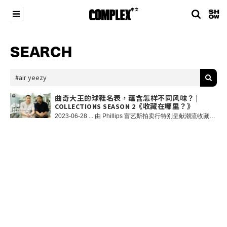
SEARCH
曲奇大王的球鞋名表，蕴含怎样不同风味？ |
COLLECTIONS SEASON 2《收藏在哪里？》
2023-06-28 ... 由 Phillips 富艺斯拍卖行特别呈献潮流收藏文化探索节目《COLLECTIONS》（收藏在哪里？）第二季正式上架。新一集，我们走访香港最最火曲奇店 @cookie.dpt，请来创办人 @fang2k 分享他的创业历程和收藏心得。加州长大，回到香港发展的 Wil Fang 是个不折不扣「Third Culture Kid」，正是他身上那些不一样的文化背景让 Wil 有了把他最爱的曲奇带到香港街头的想法，本集 《COLLECTIONS》率先从超人气的曲奇店 COOKIE DEPT 出发，探索 Wil Fang 的收藏，由各代 Air Jordan，Air Yeezy，还有由 MJ 本人上脚亲自签名的 Air Jordan 13 到腕表世界中的终极收藏 Patek Philippe Nautilus 5711！在与所有人都与众不同的 Cookie Recipe 中，究竟藏着怎样不同风味？马上前往 COMPLEX 中文 Bilibili 频道收看吧！ - 《COLLECTIONS》以 COMPLEX 经典节目《Closets》为蓝本，我们将继续与潮流文化界的 OG 和新世代收藏家们做交流，探索收藏家及他们最引以为傲的藏品背后的文化和故事，本季嘉宾包括：香港潮流教父葛民辉、潮流 Icon 余文乐、《Vogue》台湾主编孙怡、Cookie DPT 创始人Wil Fang 等，你最期待看到哪一位的收藏？ - 关于 Phillips 富艺斯 富艺斯拍卖行（Phillips）为全球首屈一指的二十及廿一世纪艺术与设计品交易平台，在二十世纪及当代艺术、设计、摄影、版本作品、名表及珠宝各方面均具丰富经验，致力为收藏家提供专业卓越的服务及意见。富艺斯于纽约、伦敦、日内瓦及香港均设有拍卖中心。 富艺斯香港秋季拍卖即将于 11 月 27 日至 12 月 1日在金钟 JW 万豪酒店举行，呈献二十世纪及当代艺术和设计佳作、珍贵名表及精美珠宝。观看拍卖直播、浏览电子图录及参与网络竞投请浏览 www.phillips.com 及 Instagram：@phillipsauction。